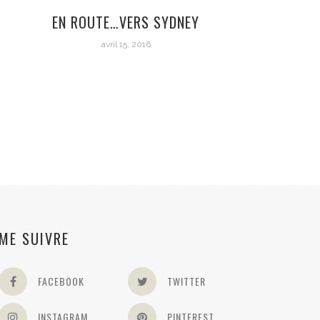
EN ROUTE…VERS SYDNEY
D
avril 15, 2016
ME SUIVRE
FACEBOOK
TWITTER
INSTAGRAM
PINTEREST