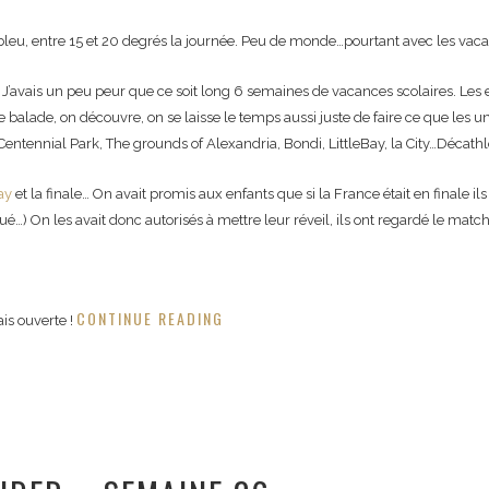
l bleu, entre 15 et 20 degrés la journée. Peu de monde…pourtant avec les vaca
. J’avais un peu peur que ce soit long 6 semaines de vacances scolaires. Les
 balade, on découvre, on se laisse le temps aussi juste de faire ce que les un
) Centennial Park, The grounds of Alexandria, Bondi, LittleBay, la City…Décathl
ay
et la finale… On avait promis aux enfants que si la France était en finale i
ué…) On les avait donc autorisés à mettre leur réveil, ils ont regardé le matc
CONTINUE READING
is ouverte !