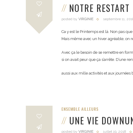
NOTRE RESTART
posted by
VIRGINIE
septembre 11, 201
Ca y est le Printemps est là. Non pas que 
Mais même avec un hiver agréable, on res
Avec ça le besoin de se remettre en form
si on avait peur que ça s’arrête. D’une r
aussi aux mille activités et aux journées
ENSEMBLE AILLEURS
UNE VIE DOWNUN
posted by
VIRGINIE
juillet 19, 2018