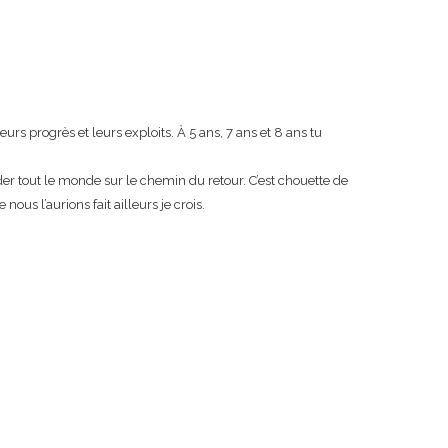
eurs progrès et leurs exploits. À 5 ans, 7 ans et 8 ans tu
der tout le monde sur le chemin du retour. C’est chouette de
us l’aurions fait ailleurs je crois.