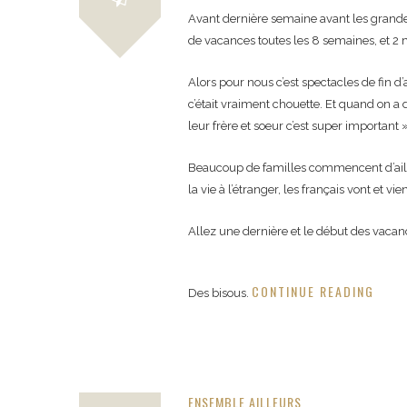
Avant dernière semaine avant les grandes
de vacances toutes les 8 semaines, et 2 m
Alors pour nous c’est spectacles de fin d
c’était vraiment chouette. Et quand on a 
leur frère et soeur c’est super important 
Beaucoup de familles commencent d’ailleur
la vie à l’étranger, les français vont et v
Allez une dernière et le début des vaca
CONTINUE READING
Des bisous.
ENSEMBLE AILLEURS