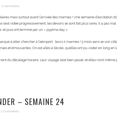
0 comments
ires mais surtout avant l’arrivée des mamies ! Une semaine d’excitation donc
 s’est vidée progressivement, les devoirs se sont fait plus rares. Il a pas ma
le, et puis ont terminé par un « pyjama day ».
arque à aller chercher à l’aéroport : leurs 2 mamies ! 5 mois sans se voir c’é
enses et émouvantes. On est allés à l’école, qu’elles ont pu visiter en long en
ent du décalage horaire. Leur voyage s’est bien passé, et elles n’ont même 
NDER – SEMAINE 24
2 Comments