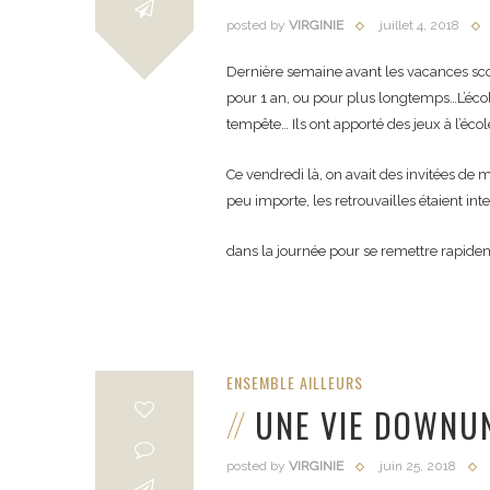
posted by
VIRGINIE
juillet 4, 2018
Dernière semaine avant les vacances scola
pour 1 an, ou pour plus longtemps…L’école
tempête… Ils ont apporté des jeux à l’éco
Ce vendredi là, on avait des invitées de m
peu importe, les retrouvailles étaient int
dans la journée pour se remettre rapidem
ENSEMBLE AILLEURS
UNE VIE DOWNU
posted by
VIRGINIE
juin 25, 2018