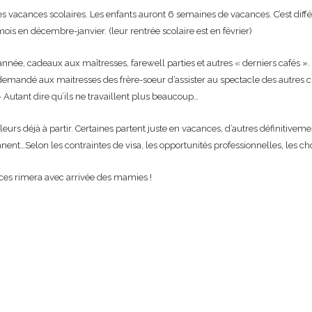
 vacances scolaires. Les enfants auront 6 semaines de vacances. C’est diffé
ois en décembre-janvier. (leur rentrée scolaire est en février)
’année, cadeaux aux maîtresses, farewell parties et autres « derniers cafés 
demandé aux maitresses des frère-soeur d’assister au spectacle des autres clas
» Autant dire qu’ils ne travaillent plus beaucoup…
s déjà à partir. Certaines partent juste en vacances, d’autres définitivement
iennent…Selon les contraintes de visa, les opportunités professionnelles, les cho
nces rimera avec arrivée des mamies !