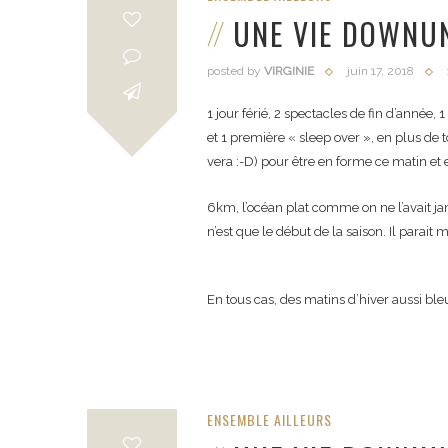
UNE VIE DOWNU
posted by
VIRGINIE
juin 17, 2018
1 jour férié, 2 spectacles de fin d’année,
et 1 première « sleep over », en plus de t
vera :-D) pour être en forme ce matin et
6km, l’océan plat comme on ne l’avait jama
n’est que le début de la saison. Il parai
En tous cas, des matins d’hiver aussi bleus
ENSEMBLE AILLEURS