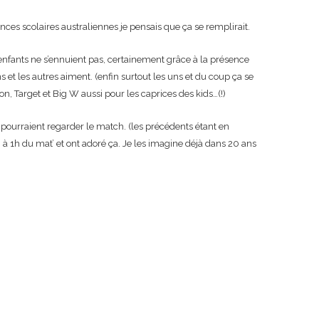
nces scolaires australiennes je pensais que ça se remplirait.
 enfants ne s’ennuient pas, certainement grâce à la présence
s et les autres aiment. (enfin surtout les uns et du coup ça se
on, Target et Big W aussi pour les caprices des kids…(!)
ls pourraient regarder le match. (les précédents étant en
h à 1h du mat’ et ont adoré ça. Je les imagine déjà dans 20 ans