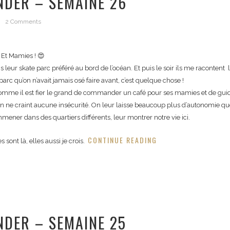
NDER – SEMAINE 26
2 Comments
. Et Mamies ! 😍
s leur skate parc préféré au bord de l’océan. Et puis le soir ils me racontent l
rc qu’on n’avait jamais osé faire avant, c’est quelque chose !
is comme il est fier le grand de commander un café pour ses mamies et de gui
 ne craint aucune insécurité. On leur laisse beaucoup plus d’autonomie que no
mener dans des quartiers différents, leur montrer notre vie ici.
CONTINUE READING
 sont là, elles aussi je crois.
NDER – SEMAINE 25