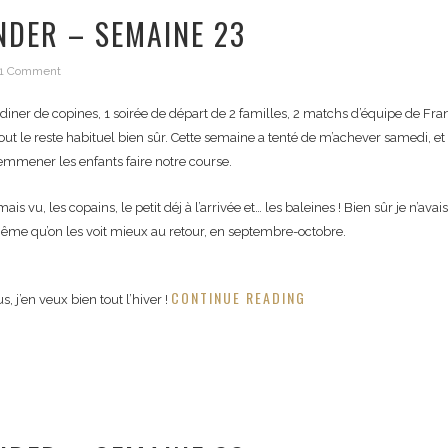
NDER – SEMAINE 23
1 Comment
 1 diner de copines, 1 soirée de départ de 2 familles, 2 matchs d’équipe de Fra
out le reste habituel bien sûr. Cette semaine a tenté de m’achever samedi, et 
 emmener les enfants faire notre course.
is vu, les copains, le petit déj à l’arrivée et… les baleines ! Bien sûr je n’a
t même qu’on les voit mieux au retour, en septembre-octobre.
CONTINUE READING
, j’en veux bien tout l’hiver !