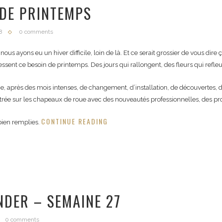
 DE PRINTEMPS
8
0 comments
nous ayons eu un hiver difficile, loin de là. Et ce serait grossier de vous dir
sent ce besoin de printemps. Des jours qui rallongent, des fleurs qui refle
e, après des mois intenses, de changement, d’installation, de découvertes, 
entrée sur les chapeaux de roue avec des nouveautés professionnelles, des pro
CONTINUE READING
 bien remplies.
DER – SEMAINE 27
0 comments