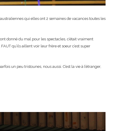
australiennes qui elles ont 2 semaines de vacances toutes les
sont donné du mal pour les spectacles, c’était vraiment
UT qu’ils aillent voir leur frère et soeur c’est super
ois un peu tristounes, nous aussi. C’est la vie à l’étranger,