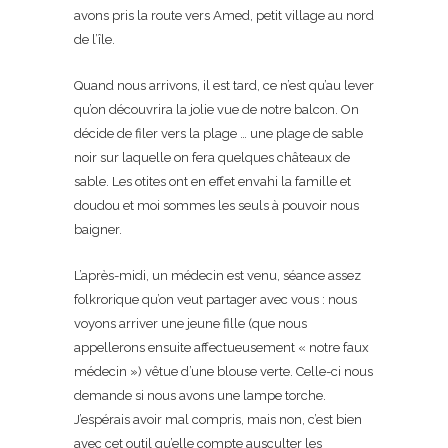
avons pris la route vers Amed, petit village au nord
de l’île.
Quand nous arrivons, il est tard, ce n’est qu’au lever
qu’on découvrira la jolie vue de notre balcon. On
décide de filer vers la plage … une plage de sable
noir sur laquelle on fera quelques châteaux de
sable. Les otites ont en effet envahi la famille et
doudou et moi sommes les seuls à pouvoir nous
baigner.
L’après-midi, un médecin est venu, séance assez
folkrorique qu’on veut partager avec vous : nous
voyons arriver une jeune fille (que nous
appellerons ensuite affectueusement « notre faux
médecin ») vêtue d’une blouse verte. Celle-ci nous
demande si nous avons une lampe torche.
J’espérais avoir mal compris, mais non, c’est bien
avec cet outil qu’elle compte ausculter les