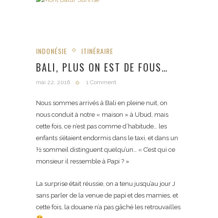
INDONÉSIE
ITINÉRAIRE
BALI, PLUS ON EST DE FOUS…
mai 22, 2016
1 Comment
Nous sommes arrivés à Bali en pleine nuit, on
nous conduit à notre « maison » à Ubud, mais
cette fois, ce n’est pas comme d’habitude… les
enfants s’étaient endormis dans le taxi, et dans un
½ sommeil distinguent quelqu’un… « C’est qui ce
monsieur il ressemble à Papi ? »
La surprise était réussie, on a tenu jusqu’au jour J
sans parler de la venue de papi et des mamies, et
cette fois, la douane n’a pas gâché les retrouvailles