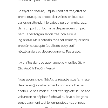
Le trajet en voiture jusqu’au port est très joli et on
prend quelques photos de rizières, on joue aux
cartes en attendant le bateau puis on embarque,
dans un port qui fourmille de passagers un peu
perdus par l’organisation très locale de la
logistique. Mais nous finirons par embarquer sans
problème, excepté l’oublis du body surf
néozélandais au débarquement… Pas grave.
Il y a 3 îles dans ce qu’on appelle « les îles Gili »
(Gili Air, Gili T et Gili Meno)
Nous avons choisi Gili Air, la réputée plus familiale
d’entre les 3. Contrairement à son nom, l’île ne
chatouille pas, mais elle est très rigolote. Ici, pas de
voiture on se déplace à cheval ou à vélo, les gens
sont quasiment tout le temps pieds nus et nous