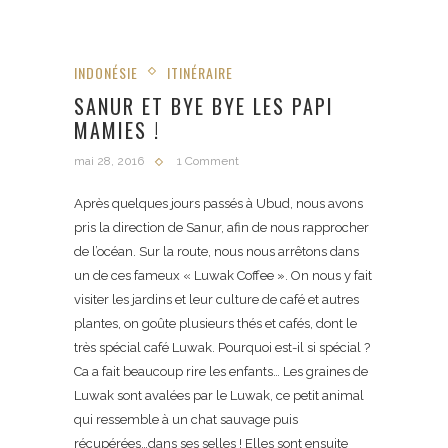
INDONÉSIE
ITINÉRAIRE
SANUR ET BYE BYE LES PAPI
MAMIES !
mai 28, 2016
1 Comment
Après quelques jours passés à Ubud, nous avons
pris la direction de Sanur, afin de nous rapprocher
de l’océan. Sur la route, nous nous arrêtons dans
un de ces fameux « Luwak Coffee ». On nous y fait
visiter les jardins et leur culture de café et autres
plantes, on goûte plusieurs thés et cafés, dont le
très spécial café Luwak. Pourquoi est-il si spécial ?
Ca a fait beaucoup rire les enfants… Les graines de
Luwak sont avalées par le Luwak, ce petit animal
qui ressemble à un chat sauvage puis
récupérées…dans ses selles ! Elles sont ensuite