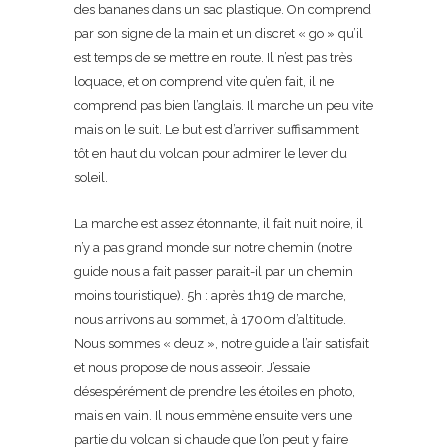
des bananes dans un sac plastique. On comprend
par son signe de la main et un discret « go » qu’il
est temps de se mettre en route. Il n’est pas très
loquace, et on comprend vite qu’en fait, il ne
comprend pas bien l’anglais. Il marche un peu vite
mais on le suit. Le but est d’arriver suffisamment
tôt en haut du volcan pour admirer le lever du
soleil.
La marche est assez étonnante, il fait nuit noire, il
n’y a pas grand monde sur notre chemin (notre
guide nous a fait passer parait-il par un chemin
moins touristique). 5h : après 1h19 de marche,
nous arrivons au sommet, à 1700m d’altitude.
Nous sommes « deuz », notre guide a l’air satisfait
et nous propose de nous asseoir. J’essaie
désespérément de prendre les étoiles en photo,
mais en vain. Il nous emmène ensuite vers une
partie du volcan si chaude que l’on peut y faire