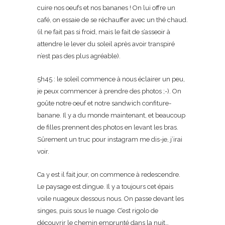
cuire nos oeufs et nos bananes ! On lui offre un
café, on essaie de se réchauffer avec un thé chaud.
(il ne fait pas si froid, mais le fait de s’asseoir à
attendre le lever du soleil après avoir transpiré
n’est pas des plus agréable).
5h45 : le soleil commence à nous éclairer un peu,
je peux commencer à prendre des photos ;-). On
goûte notre oeuf et notre sandwich confiture-
banane. Il y a du monde maintenant, et beaucoup
de filles prennent des photos en levant les bras.
Sûrement un truc pour instagram me dis-je, j’irai
voir.
Ca y est il fait jour, on commence à redescendre.
Le paysage est dingue. Il y a toujours cet épais
voile nuageux dessous nous. On passe devant les
singes, puis sous le nuage. C’est rigolo de
découvrir le chemin emprunté dans la nuit…