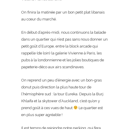
On finira la matinée par un bon petit plat libanais
au cœur du marché.
En début d’après-midi, nous continuons la balade
dans un quartier qui n’est pas sans nous donner un
petit goût d’Europe, entre la block arcade qui
rappelle (de loin) la galerie Vivienne à Paris, les
pubs à la londonnienne et les jolies boutiques de
papeterie-déco aux airs scandinaves.
On reprend un peu d’énergie avec un bon-gras
donut puis direction la plus haute tour de
l’hémisphère sud : la tour Eureka. Depuis la Burj
Khlaifa et la skytower d’Auckland, c’est qu’on y
prend goût à ces vues de haut
Le quartier est
en plus super agréable !
Il est temps de rejoindre notre parking, qui fera