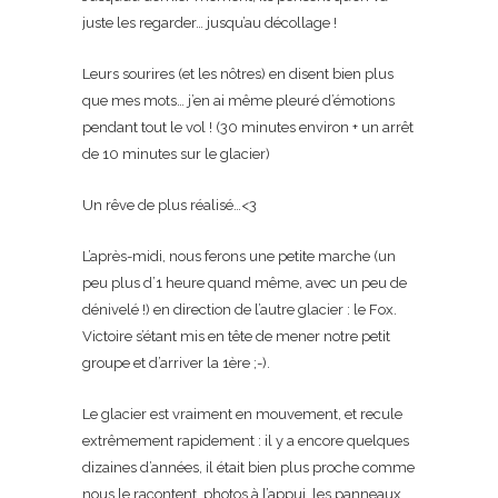
juste les regarder… jusqu’au décollage !
Leurs sourires (et les nôtres) en disent bien plus
que mes mots… j’en ai même pleuré d’émotions
pendant tout le vol ! (30 minutes environ + un arrêt
de 10 minutes sur le glacier)
Un rêve de plus réalisé…<3
L’après-midi, nous ferons une petite marche (un
peu plus d’1 heure quand même, avec un peu de
dénivelé !) en direction de l’autre glacier : le Fox.
Victoire s’étant mis en tête de mener notre petit
groupe et d’arriver la 1ère ;-).
Le glacier est vraiment en mouvement, et recule
extrêmement rapidement : il y a encore quelques
dizaines d’années, il était bien plus proche comme
nous le racontent, photos à l’appui, les panneaux