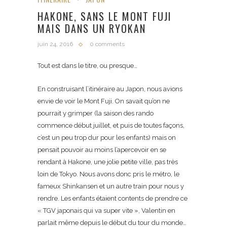
HAKONE, SANS LE MONT FUJI
MAIS DANS UN RYOKAN
juin 24, 2016
0 comments
Tout est dans le titre, ou presque…
En construisant l’itinéraire au Japon, nous avions
envie de voir le Mont Fuji. On savait qu’on ne
pourrait y grimper (la saison des rando
commence début juillet, et puis de toutes façons,
c’est un peu trop dur pour les enfants) mais on
pensait pouvoir au moins l’apercevoir en se
rendant à Hakone, une jolie petite ville, pas très
loin de Tokyo. Nous avons donc pris le métro, le
fameux Shinkansen et un autre train pour nous y
rendre. Les enfants étaient contents de prendre ce
« TGV japonais qui va super vite », Valentin en
parlait même depuis le début du tour du monde…