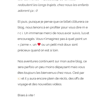
redoutent les longs trajets, chez nous les enfants
adorent ça ;-))
Et puis, puisque je pense que ce billet clôturera ce
blog, nous tenons à en profiter pour vous dire m e
r c i. Un immense merci de nous avoir suivis, lus et
encouragés. Vous n’imaginez pas à quel point un
« j’aime », un
ou un petit mot doux sont
précieux quand on est si loin.
Nos aventures continuent sur mon autre blog, ce
sera parfois un peu moins dépaysant mais vous
êtes toujours les bienvenus chez nous. C’est par
ici
et il y aura encore plein de récits, des offs de
voyage et des nouvelles vidéos.
Bises à vite !