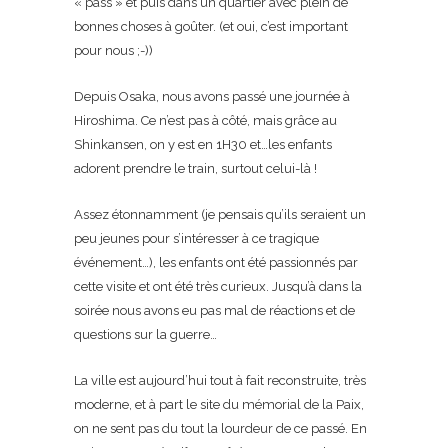
« pass » et puis dans un quartier avec plein de
bonnes choses à goûter. (et oui, c’est important
pour nous ;-))
Depuis Osaka, nous avons passé une journée à
Hiroshima. Ce n’est pas à côté, mais grâce au
Shinkansen, on y est en 1H30 et…les enfants
adorent prendre le train, surtout celui-là !
Assez étonnamment (je pensais qu’ils seraient un
peu jeunes pour s’intéresser à ce tragique
événement…), les enfants ont été passionnés par
cette visite et ont été très curieux. Jusqu’à dans la
soirée nous avons eu pas mal de réactions et de
questions sur la guerre…
La ville est aujourd’hui tout à fait reconstruite, très
moderne, et à part le site du mémorial de la Paix,
on ne sent pas du tout la lourdeur de ce passé. En