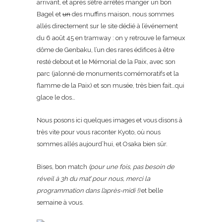
arrivant, et après s’être arrêtés manger un bon
Bagel et
un
des muffins maison, nous sommes
allés directement sur le site dédié à l’événement
du 6 août 45 en tramway : on y retrouve le fameux
dôme de Genbaku, l’un des rares édifices à être
resté debout et le Mémorial de la Paix, avec son
parc (jalonné de monuments comémoratifs et la
flamme de la Paix) et son musée, très bien fait…qui
glace le dos…
Nous posons ici quelques images et vous disons à
très vite pour vous raconter Kyoto, où nous
sommes allés aujourd’hui, et Osaka bien sûr.
Bises, bon match
(pour une fois, pas besoin de
réveil à 3h du mat’ pour nous, merci la
programmation dans l’après-midi !)
et belle
semaine à vous.