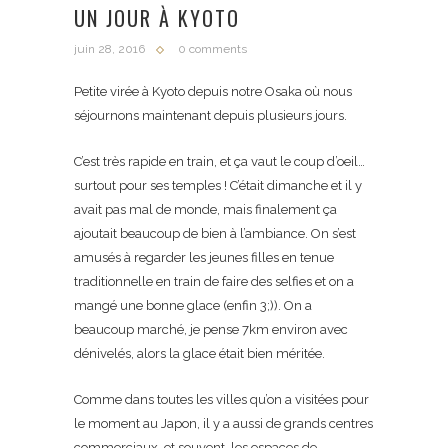
UN JOUR À KYOTO
juin 28, 2016
0 comments
Petite virée à Kyoto depuis notre Osaka où nous
séjournons maintenant depuis plusieurs jours.
C’est très rapide en train, et ça vaut le coup d’oeil…
surtout pour ses temples ! C’était dimanche et il y
avait pas mal de monde, mais finalement ça
ajoutait beaucoup de bien à l’ambiance. On s’est
amusés à regarder les jeunes filles en tenue
traditionnelle en train de faire des selfies et on a
mangé une bonne glace (enfin 3;)). On a
beaucoup marché, je pense 7km environ avec
dénivelés, alors la glace était bien méritée.
Comme dans toutes les villes qu’on a visitées pour
le moment au Japon, il y a aussi de grands centres
commerciaux, et souvent, les espaces de