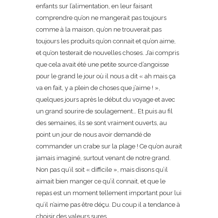
enfants sur l’alimentation, en leur faisant
comprendre qu’on ne mangerait pas toujours
comme à la maison, qu’on ne trouverait pas
toujours les produits qu’on connait et qu’on aime,
et qu’on testerait de nouvelles choses. J’ai compris
que cela avait été une petite source d’angoisse
pour le grand le jour où il nous a dit « ah mais ça
va en fait, y a plein de choses que j’aime ! »,
quelques jours après le début du voyage et avec
un grand sourire de soulagement… Et puis au fil
des semaines, ils se sont vraiment ouverts, au
point un jour de nous avoir demandé de
commander un crabe sur la plage ! Ce qu’on aurait
jamais imaginé, surtout venant de notre grand.
Non pas qu’il soit « difficile », mais disons qu’il
aimait bien manger ce qu’il connait, et que le
repas est un moment tellement important pour lui
qu’il n’aime pas être déçu. Du coup il a tendance à
choisir des valeurs sures…