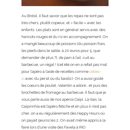
Au Brésil, il faut savoir que les repas ne sont pas
très chers, plutôt copieux, et « facile » avec les
enfants. Les plats sont en général servis avec des
haricots rouges et du riz en accompagnement. On
a mangé beaucoup de poissons (du poisson frais,
les pieds dans le sable, à 20 euros pour 5, que
demander de plus ?), de pain à l’ail, cuit au
barbecue, un régal ! (cet été on en a refait pas mal
pour l’apéro à l’aide de recettes comme
celles-
ci
avec du persil ou du basilic). On a aussi goûté
les coeurs de poulet…Valentin a adoré… et puis des
brochettes de fromage au barbecue. Il faut que je
vous parle aussi de nos apéros Caïpi…Là-bas, la
Caïpirinhia est l’apéro fétiche et en plus il n’est pas
cher…on a eu régulièrement des Happy Hours où
on payait 5euros les 2…On avait même appris à la
faire lors d’une visite des Favela à RIO