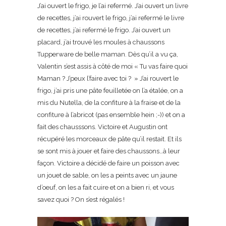
J’ai ouvert le frigo, je l’ai refermé. J’ai ouvert un livre
de recettes, j’ai rouvert le frigo, j’ai refermé le livre
de recettes, j’ai refermé le frigo. J’ai ouvert un
placard, j’ai trouvé les moules à chaussons
Tupperware de belle maman. Dès qu’il a vu ça,
Valentin s’est assis à côté de moi « Tu vas faire quoi
Maman ? J’peux l’faire avec toi ? » J’ai rouvert le
frigo, j’ai pris une pâte feuilletée on l’a étalée, on a
mis du Nutella, de la confiture à la fraise et de la
confiture à l’abricot (pas ensemble hein ;-)) et on a
fait des chausssons. Victoire et Augustin ont
récupéré les morceaux de pâte qu’il restait. Et ils
se sont mis à jouer et faire des chaussons…à leur
façon. Victoire a décidé de faire un poisson avec
un jouet de sable, on les a peints avec un jaune
d’oeuf, on les a fait cuire et on a bien ri, et vous
savez quoi ? On s’est régalés !