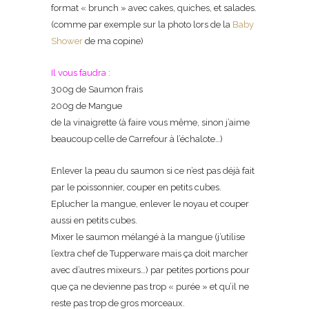
format « brunch » avec cakes, quiches, et salades.
(comme par exemple sur la photo lors de la
Baby
Shower
de ma copine)
Il vous faudra :
300g de Saumon frais
200g de Mangue
de la vinaigrette (à faire vous même, sinon j’aime
beaucoup celle de Carrefour à l’échalote…)
Enlever la peau du saumon si ce n’est pas déjà fait
par le poissonnier, couper en petits cubes.
Eplucher la mangue, enlever le noyau et couper
aussi en petits cubes.
Mixer le saumon mélangé à la mangue (j’utilise
l’extra chef de Tupperware mais ça doit marcher
avec d’autres mixeurs…) par petites portions pour
que ça ne devienne pas trop « purée » et qu’il ne
reste pas trop de gros morceaux.