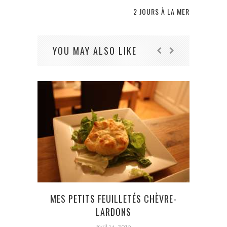
2 JOURS À LA MER
YOU MAY ALSO LIKE
A L’
MES PETITS FEUILLETÉS CHÈVRE-
LARDONS
avril 14, 2013