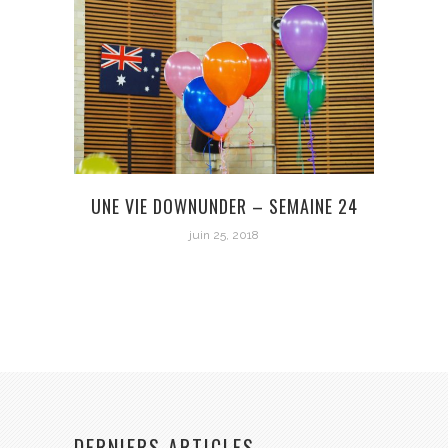
UNE VIE DOWNUNDER – SEMAINE 24
UN
juin 25, 2018
DERNIERS ARTICLES