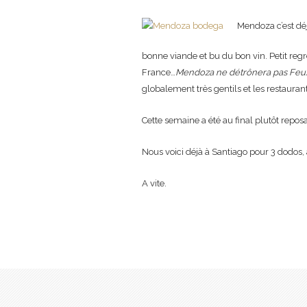
Mendoza c’est déj
bonne viande et bu du bon vin. Petit regre
France…
Mendoza ne détrônera pas Fe
globalement très gentils et les restauran
Cette semaine a été au final plutôt reposa
Nous voici déjà à Santiago pour 3 dodos,
A vite.