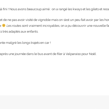
à fini ! Nous avons beaucoup aimé : on a rangé les kways et les gilets et re
t de ne pas avoir visité de vignoble mais on s’est un peu fait avoir par les h
ux
L
es routes sont vraiment incroyables, on a pu découvrir une nouvelle fa
ts très adaptés aux enfants.
nte malgré les longs trajets en car !
 après une journée dans le bus avant de filer à Valparaiso pour Noël.