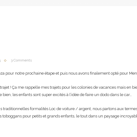
5
3 Comments
oza pour notre prochaine étape et puis nous avons finalement opté pour Men
trajet ! Ça me rappelle mes trajets pour les colonies de vacances mais en b
e bien, les enfants sont super excités à l’idée de faire un dodo dans le car…
is traditionnelles formalités Loc de voiture / argent, nous partons aux termes
es toboggans pour petits et grands enfants, le tout dans un paysage incroyabl