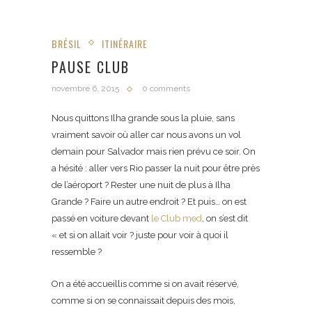
BRÉSIL
ITINÉRAIRE
PAUSE CLUB
novembre 6, 2015
0 comments
Nous quittons Ilha grande sous la pluie, sans
vraiment savoir où aller car nous avons un vol
demain pour Salvador mais rien prévu ce soir. On
a hésité : aller vers Rio passer la nuit pour être près
de l’aéroport ? Rester une nuit de plus à Ilha
Grande ? Faire un autre endroit ? Et puis… on est
passé en voiture devant
le Club med
, on s’est dit
« et si on allait voir ? juste pour voir à quoi il
ressemble ?
On a été accueillis comme si on avait réservé,
comme si on se connaissait depuis des mois,