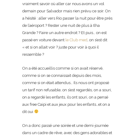
vraiment savoir où aller car nous avons un vol
demain pour Salvador mais rien prévu ce soir. On
a hésité : aller vers Rio passer la nuit pour être près
de l’aéroport ? Rester une nuit de plus à Ilha
Grande ? Faire un autre endroit ? Et puis… on est
passé en voiture devant
le Club med
, on s’est dit
« et si on allait voir ? juste pour voir à quoi il
ressemble ?
On a été accueillis comme si on avait réservé,
comme si on se connaissait depuis des mois,
comme si on était attendus… Ils nous ont proposé
un tarif non refusable, on s’est regardés, on a souri,
on a regardé les enfants, ils ont souri, on a pensé
aux free Caipi et aux jeux pour les enfants…et on a
dit oui
On a donc passé une soirée et une demi-journée
dans un cadre de rêve, avec des gens adorables et