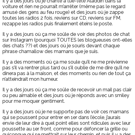
Il y a des jours où je chante à tue-tête Aladdin dans la
voiture et rien ne pourrait m’arrêter (même pas le regard
amusé des gens au feu rouge) et des jours où je zappe
toutes les radios 2 fois, reviens sur CD, reviens sur FM,
rezappe les radios puis finalement éteins le poste.
Il y a des jours où ça me soûle de voir des photos de chat
sur Instagram (pourquoi TOUTES les blogueuses ont-elles
des chats ??) et des jours où je souris devant chaque
phrase chamallow des mamans que je suis.
Il y a des moments où ça me soule qu’il ne me prévienne
pas s’il va rentrer plus tard ou s’il oublie de me dire qu’il ne
dinera pas à la maison, et des moments ou rien de tout ça
n’atteindrait mon humeur.
Il y a des jours où ça me soûle de recevoir un mail pas clair
ou peu aimable et des jours où je réponds avec un smiley
pour me moquer gentiment.
Il y a des jours où je ne supporte pas de voir ces mamans
qui se poussent pour entrer en 1er dans l’école, j’aurais
envie de leur dire à quel point elles sont ridicules avec leur
poussette au 1er front, comme pour défoncer la grille ou
quiconque qui se mettrait sur leur chemin, et puis il y a des