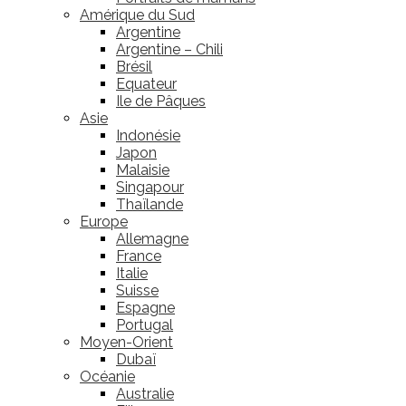
Amérique du Sud
Argentine
Argentine – Chili
Brésil
Equateur
Ile de Pâques
Asie
Indonésie
Japon
Malaisie
Singapour
Thaïlande
Europe
Allemagne
France
Italie
Suisse
Espagne
Portugal
Moyen-Orient
Dubaï
Océanie
Australie