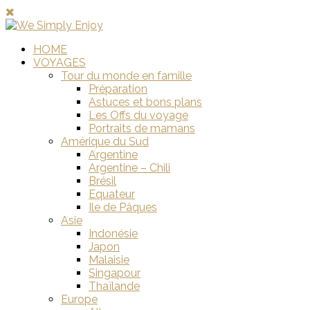
HOME
VOYAGES
Tour du monde en famille
Préparation
Astuces et bons plans
Les Offs du voyage
Portraits de mamans
Amérique du Sud
Argentine
Argentine – Chili
Brésil
Equateur
Ile de Pâques
Asie
Indonésie
Japon
Malaisie
Singapour
Thaïlande
Europe