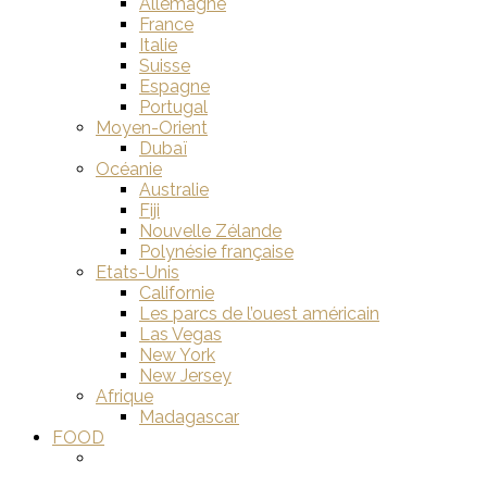
Allemagne
France
Italie
Suisse
Espagne
Portugal
Moyen-Orient
Dubaï
Océanie
Australie
Fiji
Nouvelle Zélande
Polynésie française
Etats-Unis
Californie
Les parcs de l’ouest américain
Las Vegas
New York
New Jersey
Afrique
Madagascar
FOOD