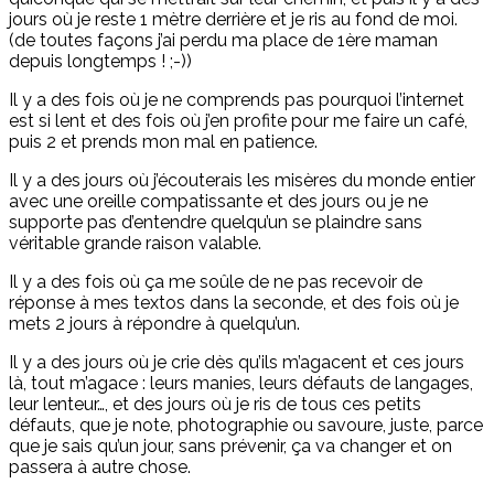
jours où je reste 1 mètre derrière et je ris au fond de moi.
(de toutes façons j’ai perdu ma place de 1ère maman
depuis longtemps ! ;-))
Il y a des fois où je ne comprends pas pourquoi l’internet
est si lent et des fois où j’en profite pour me faire un café,
puis 2 et prends mon mal en patience.
Il y a des jours où j’écouterais les misères du monde entier
avec une oreille compatissante et des jours ou je ne
supporte pas d’entendre quelqu’un se plaindre sans
véritable grande raison valable.
Il y a des fois où ça me soûle de ne pas recevoir de
réponse à mes textos dans la seconde, et des fois où je
mets 2 jours à répondre à quelqu’un.
Il y a des jours où je crie dès qu’ils m’agacent et ces jours
là, tout m’agace : leurs manies, leurs défauts de langages,
leur lenteur…, et des jours où je ris de tous ces petits
défauts, que je note, photographie ou savoure, juste, parce
que je sais qu’un jour, sans prévenir, ça va changer et on
passera à autre chose.