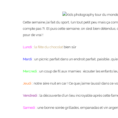
Cette semaine j’ai fait du sport, (un tout petit peu mais ça 
compte pas ?). Et puis cette semaine, on s’est bien détendus,
pour de vrai !
Lundi
:
la fête du chocolat
bien sûr
Mardi
: un picnic parfait dans un endroit parfait, paisible…qu’es
Mercredi
: un coup de fil aux mamies : écouter les enfants leu
Jeudi
: notre 1ère nuit en car ! Ce que j’aime (aussi) dans ce 
Vendredi
: la découverte d’un lieu incroyable après cette fam
Samedi
: une bonne soirée grillades, empanadas et vin argent