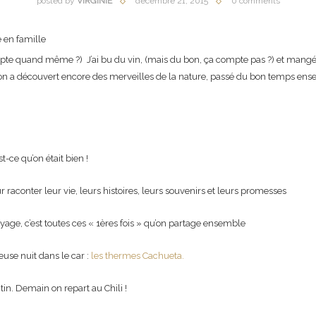
posted by
VIRGINIE
décembre 21, 2015
0 comments
compte quand même ?) J’ai bu du vin, (mais du bon, ça compte pas ?) et mangé 
 on a découvert encore des merveilles de la nature, passé du bon temps ensemb
t-ce qu’on était bien !
r raconter leur vie, leurs histoires, leurs souvenirs et leurs promesses
voyage, c’est toutes ces « 1ères fois » qu’on partage ensemble
euse nuit dans le car :
les thermes Cachueta.
in. Demain on repart au Chili !