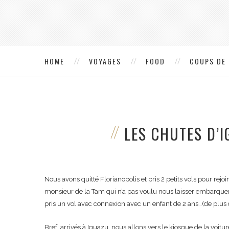
HOME
VOYAGES
FOOD
COUPS DE
LES CHUTES D’
Nous avons quitté Florianopolis et pris 2 petits vols pour rej
monsieur de la Tam qui n’a pas voulu nous laisser embarquer
pris un vol avec connexion avec un enfant de 2 ans…(de plus 
Bref, arrivés à Iguazu, nous allons vers le kiosque de la voitu