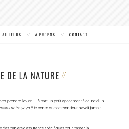
 AILLEURS
A PROPOS
CONTACT
E DE LA NATURE
dorer prendre l’avion…- à part un
petit
agacement à cause d’un
 mains notre yoyo !)
Je pense que ce monsieur n’avait jamais
aire des papiers d’assurance spécifiques pour passer la