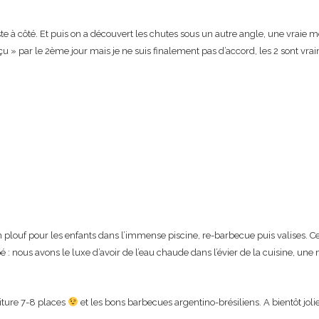
e à côté. Et puis on a découvert les chutes sous un autre angle, une vraie m
« déçu » par le 2ème jour mais je ne suis finalement pas d’accord, les 2 sont vra
n plouf pour les enfants dans l’immense piscine, re-barbecue puis valises. 
nous avons le luxe d’avoir de l’eau chaude dans l’évier de la cuisine, une 
oiture 7-8 places
et les bons barbecues argentino-brésiliens. A bientôt jolie