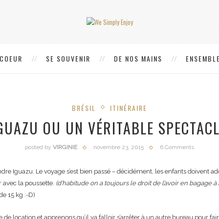
 COEUR
SE SOUVENIR
DE NOS MAINS
ENSEMBLE
BRÉSIL
ITINÉRAIRE
IGUAZU OU UN VÉRITABLE SPECTACL
posted by
VIRGINIE
novembre 23, 2015
6 Comments
oindre Iguazu. Le voyage s’est bien passé – décidément, les enfants doivent a
 avec la poussette.
(d’habitude on a toujours le droit de l’avoir en bagage à
de 15 kg :-D)
re de location et apprenons qu’il va falloir s’arrêter à un autre bureau pour f