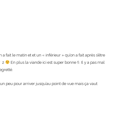
 a fait le matin et et un « inférieur » qu’on a fait après s’être
r 2
En plus la viande ici est super bonne !). Il y a pas mal
egretté.
r un peu pour arriver jusqu’au point de vue mais ça vaut