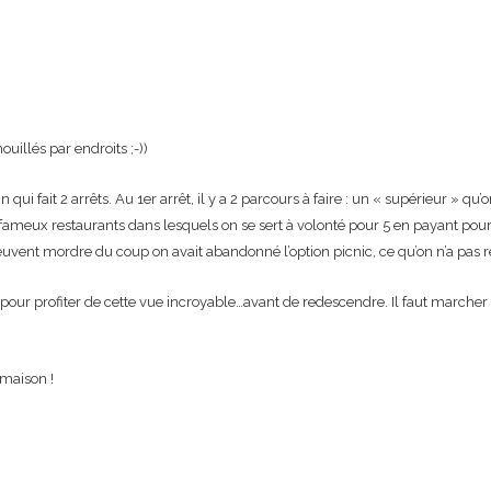
illés par endroits ;-))
qui fait 2 arrêts. Au 1er arrêt, il y a 2 parcours à faire : un « supérieur » qu’on
s fameux restaurants dans lesquels on se sert à volonté pour 5 en payant pou
euvent mordre du coup on avait abandonné l’option picnic, ce qu’on n’a pas r
êt pour profiter de cette vue incroyable…avant de redescendre. Il faut marche
 maison !