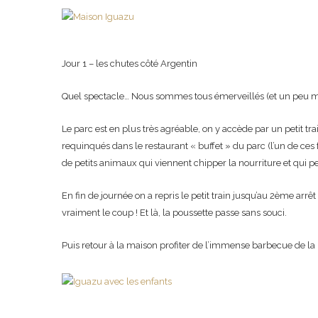
Jour 1 – les chutes côté Argentin
Quel spectacle… Nous sommes tous émerveillés (et un peu mou
Le parc est en plus très agréable, on y accède par un petit train 
requinqués dans le restaurant « buffet » du parc (l’un de ce
de petits animaux qui viennent chipper la nourriture et qui p
En fin de journée on a repris le petit train jusqu’au 2ème arr
vraiment le coup ! Et là, la poussette passe sans souci.
Puis retour à la maison profiter de l’immense barbecue de la