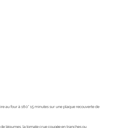
 cuire au four à 180° 15 minutes sur une plaque recouverte de
es de légumes, la tomate crue coupée en tranches ou