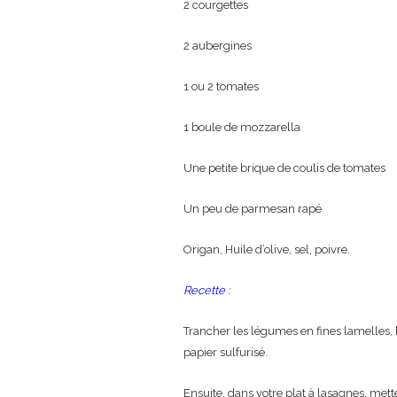
2 courgettes
2 aubergines
1 ou 2 tomates
1 boule de mozzarella
Une petite brique de coulis de tomates
Un peu de parmesan rapé
Origan, Huile d’olive, sel, poivre.
Recette :
Trancher les légumes en fines lamelles, b
papier sulfurisé.
Ensuite, dans votre plat à lasagnes, met