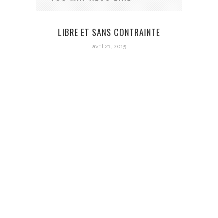
LIBRE ET SANS CONTRAINTE
SE 
avril 21, 2015