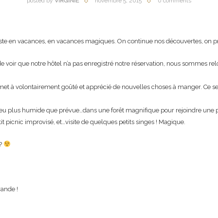
posted by
VIRGINIE
novembre 5, 2015
0 comments
uste en vacances, en vacances magiques. On continue nos découvertes, on pro
de voir que notre hôtel n’a pas enregistré notre réservation, nous sommes re
met à volontairement goûté et apprécié de nouvelles choses à manger. Ce ser
eu plus humide que prévue…dans une forêt magnifique pour rejoindre une pis
it picnic improvisé, et…visite de quelques petits singes ! Magique.
??
rande !