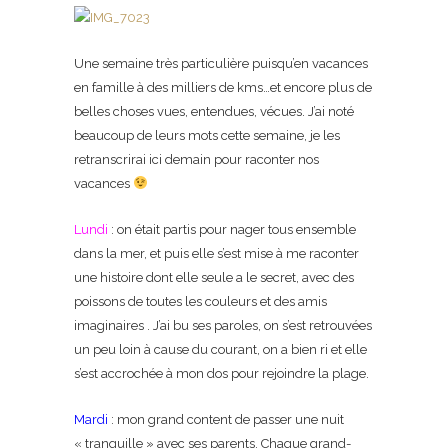
Une semaine très particulière puisqu’en vacances
en famille à des milliers de kms…et encore plus de
belles choses vues, entendues, vécues. J’ai noté
beaucoup de leurs mots cette semaine, je les
retranscrirai ici demain pour raconter nos
vacances
Lundi
: on était partis pour nager tous ensemble
dans la mer, et puis elle s’est mise à me raconter
une histoire dont elle seule a le secret, avec des
poissons de toutes les couleurs et des amis
imaginaires . J’ai bu ses paroles, on s’est retrouvées
un peu loin à cause du courant, on a bien ri et elle
s’est accrochée à mon dos pour rejoindre la plage.
Mardi
: mon grand content de passer une nuit
« tranquille » avec ses parents. Chaque grand-