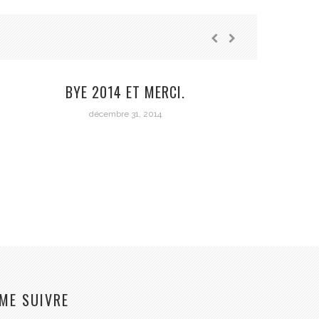
BYE 2014 ET MERCI.
SE S
décembre 31, 2014
PE
ME SUIVRE