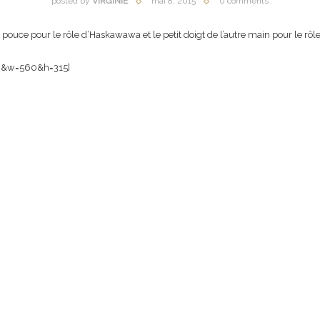
posted by
VIRGINIE
mai 8, 2015
0 comments
 pouce pour le rôle d’Haskawawa et le petit doigt de l’autre main pour le rôl
0&w=560&h=315]