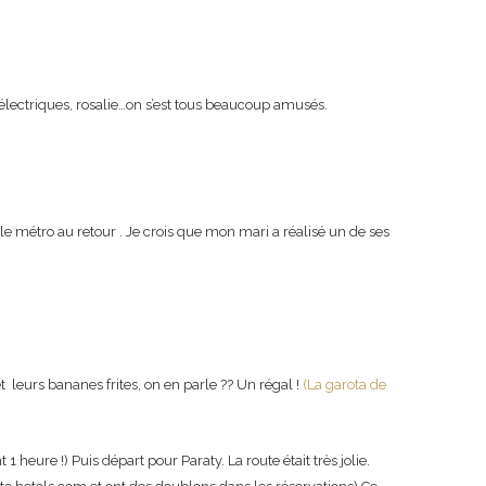
s électriques, rosalie…on s’est tous beaucoup amusés.
 le métro au retour . Je crois que mon mari a réalisé un de ses
t leurs bananes frites, on en parle ?? Un régal !
(La garota de
heure !) Puis départ pour Paraty. La route était très jolie.