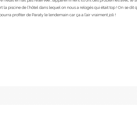
e n’était en fait pas réservée…(apparemment ils ont des problèmes avec le si
 piscine de l’hôtel dans lequel on nous a relogés qui était top ! On se dit q
urra profiter de Paraty le lendemain car ça a l’air vraiment joli !