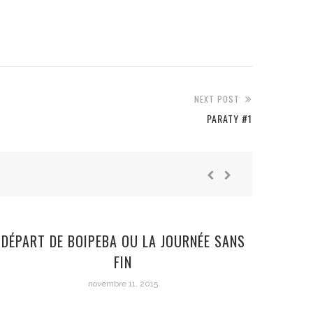
NEXT POST
PARATY #1
DÉPART DE BOIPEBA OU LA JOURNÉE SANS
UN D
FIN
novembre 11, 2015