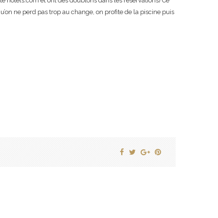
te hotels.com et ont des doublons dans les réservations) Ce
u’on ne perd pas trop au change, on profite de la piscine puis