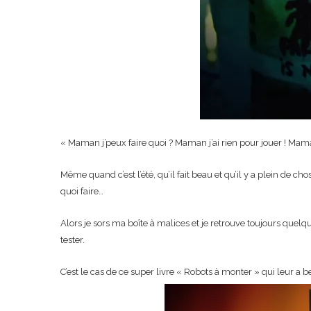
« Maman j’peux faire quoi ? Maman j’ai rien pour jouer ! Maman
Même quand c’est l’été, qu’il fait beau et qu’il y a plein de c
quoi faire…
Alors je sors ma boîte à malices et je retrouve toujours quelq
tester.
C’est le cas de ce super livre « Robots à monter » qui leur a b