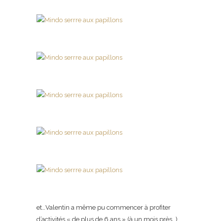
et…Valentin a même pu commencer à profiter
d’activités « de plus de 6 ans » (à un mois près…),