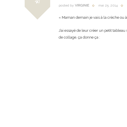
posted by
VIRGINIE
mai 25, 2014
« Maman demain je vais à la crèche ou à l
J’ai essayé de leur créer un petit table
de collage, ça donne ça :