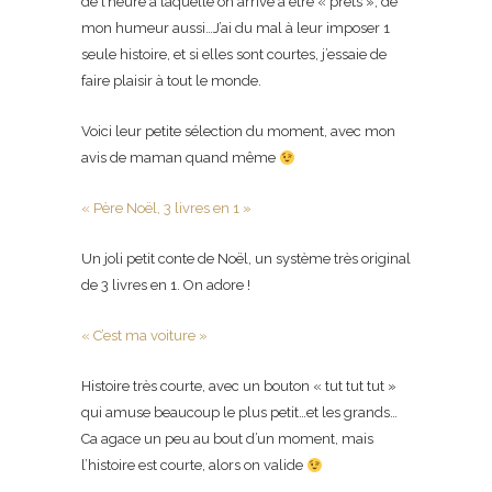
de l’heure à laquelle on arrive à être « prêts », de
mon humeur aussi…J’ai du mal à leur imposer 1
seule histoire, et si elles sont courtes, j’essaie de
faire plaisir à tout le monde.
Voici leur petite sélection du moment, avec mon
avis de maman quand même
« Père Noël, 3 livres en 1 »
Un joli petit conte de Noël, un système très original
de 3 livres en 1. On adore !
« C’est ma voiture »
Histoire très courte, avec un bouton « tut tut tut »
qui amuse beaucoup le plus petit…et les grands…
Ca agace un peu au bout d’un moment, mais
l’histoire est courte, alors on valide