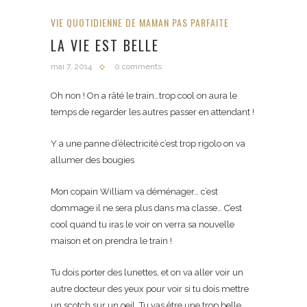
VIE QUOTIDIENNE DE MAMAN PAS PARFAITE
LA VIE EST BELLE
mai 7, 2014
0 comments
Oh non ! On a râté le train…trop cool on aura le
temps de regarder les autres passer en attendant !
Y a une panne d’électricité c’est trop rigolo on va
allumer des bougies
Mon copain William va déménager… c’est
dommage il ne sera plus dans ma classe… C’est
cool quand tu iras le voir on verra sa nouvelle
maison et on prendra le train !
Tu dois porter des lunettes, et on va aller voir un
autre docteur des yeux pour voir si tu dois mettre
un scotch sur un oeil. Tu vas être une trop belle