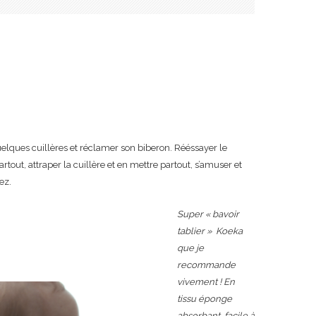
lques cuillères et réclamer son biberon. Rééssayer le
out, attraper la cuillère et en mettre partout, s’amuser et
ez.
Super « bavoir
tablier » Koeka
que je
recommande
vivement ! En
tissu éponge
absorbant, facile à