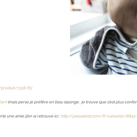
m/produit/1318/83
bert
(mais perso je préfère en tissu éponge, je trouve que c’est plus confo
rte une amie (j’en ai retrouvé ici :
http://pepaskids.com/fr/vaisselle/8843