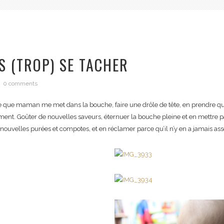
S (TROP) SE TACHER
0 comments
e que maman me met dans la bouche, faire une drôle de tête, en prendre que
nt. Goûter de nouvelles saveurs, éternuer la bouche pleine et en mettre part
ouvelles purées et compotes, et en réclamer parce qu’il n’y en a jamais ass