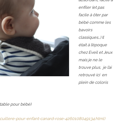
enfiler (et pas
facile à ôter par
bébé comme les
bavoirs
classiques…)
Il
était à l’époque
chez Eveil et Jeux
mais je ne le
trouve plus, je l’ai
retrouvé ici en
plein de coloris
rtable pour bébé)
-cuillere-pour-enfant-canard-rose-4260108049134.html)