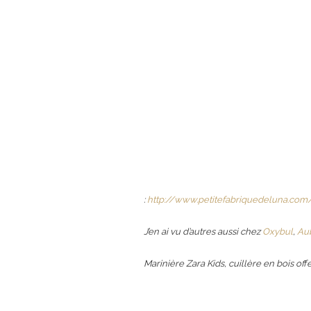
:
http://www.petitefabriquedeluna.co
J’en ai vu d’autres aussi chez
Oxybul
,
Au
Marinière Zara Kids, cuillère en bois offe