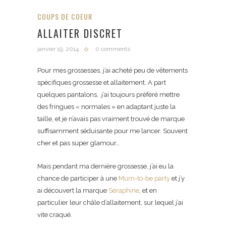
COUPS DE COEUR
ALLAITER DISCRET
janvier 19, 2014
0 comments
Pour mes grossesses, j’ai acheté peu de vêtements
spécifiques grossesse et allaitement. A part
quelques pantalons, j’ai toujours préféré mettre
des fringues « normales » en adaptant juste la
taille, et je n’avais pas vraiment trouvé de marque
suffisamment séduisante pour me lancer. Souvent
cher et pas super glamour…
Mais pendant ma dernière grossesse, j’ai eu la
chance de participer à une
Mum-to-be party
et j’y
ai découvert la marque
Séraphine
, et en
particulier leur châle d’allaitement, sur lequel j’ai
vite craqué.