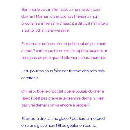
Ben moi je vais inviter Isaac à ma maison pour
dormir ! Maman dis je pourras l’inviter à mon
prochain anniversaire ? Isaac il a dit qu’il m’invitera
à son prochain anniversaire.
Et maman t’oublies pas un petit bout de pain hein
à midi ? parce que mamie elle apporte toujours un
morceau de pain quand elle vient nous chercher.
Et tu pourras nous faire des frites et des ptits pois
carottes ?
Oh j’ai oublié le chocolat que je voulais donner à
Isaac ! C’est pas grave je le prendra demain. Hein
pas vrai demain on va encore à l’école ?
Et on aura droit à une glace ? des fois le mercredi
on a une glace hein ! Et au goûter on pourra