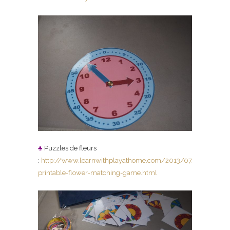
♣
Puzzles de fleurs
:
http://www.learnwithplayathome.com/2013/07/free-
printable-flower-matching-game.html