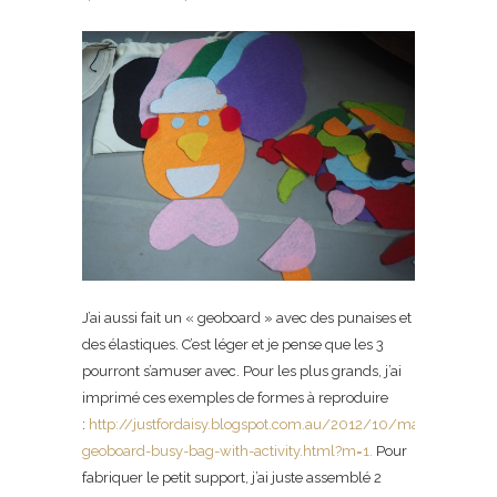
J’ai aussi fait un « geoboard » avec des punaises et
des élastiques. C’est léger et je pense que les 3
pourront s’amuser avec. Pour les plus grands, j’ai
imprimé ces exemples de formes à reproduire
:
http://justfordaisy.blogspot.com.au/2012/10/making-
geoboard-busy-bag-with-activity.html?m=1.
Pour
fabriquer le petit support, j’ai juste assemblé 2