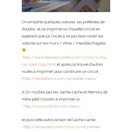
On emporte quelques voitures, les préférées de
doudou, et j’ai imprimé ce chouette circuit en
espérant que ça l’incite à ne pas faire rouler les
voitures sur les murs / vitres / meubles fragiles…
http://www.between3sisters.com/2012/11/toy-
car-road-map.html
et après j’ai trouvé d’autres
routes à imprimer pour construire un circuit
!
http://picklebums.com/printable-roads/
♣
On n’oublie pas les cache-cache et Mémory de
notre petit Crocolin à imprimer ici
:
http://www.crocolin.com/jeux/
et puis cette autre version de Cache-cache
:
http://allourdays.com/2012/10/dry-erase-