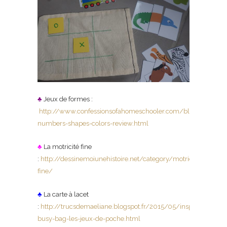
♣
Jeux de formes :
http://www.confessionsofahomeschooler.com/blog/2010/0
numbers-shapes-colors-review.html
♣
La motricité fine
:
http://dessinemoiunehistoire.net/category/motricite-
fine/
♣
La carte à lacet
:
http://trucsdemaeliane.blogspot.fr/2015/05/inspiration-
busy-bag-les-jeux-de-poche.html