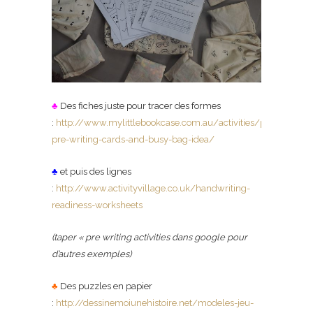
♣
Des fiches juste pour tracer des formes
:
http://www.mylittlebookcase.com.au/activities/printable-
pre-writing-cards-and-busy-bag-idea/
♣
et puis des lignes
:
http://www.activityvillage.co.uk/handwriting-
readiness-worksheets
(taper « pre writing activities dans google pour
d’autres exemples)
♣
Des puzzles en papier
:
http://dessinemoiunehistoire.net/modeles-jeu-