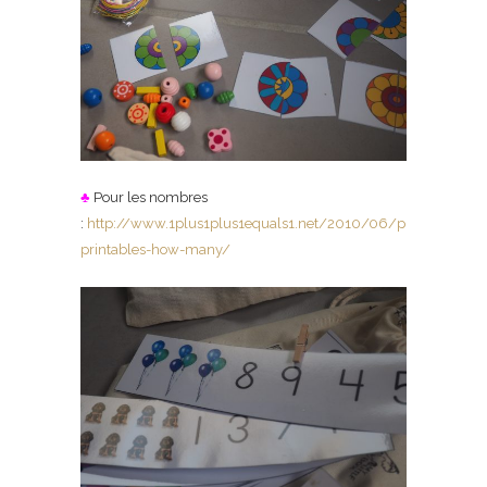
♣
Pour les nombres
:
http://www.1plus1plus1equals1.net/2010/06/preschool-
printables-how-many/