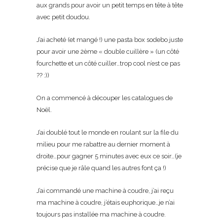
aux grands pour avoir un petit temps en tête à tête
avec petit doudou.
J’ai acheté (et mangé !) une pasta box sodebo juste
pour avoir une 2ème « double cuillère » (un côté
fourchette et un côté cuiller…trop cool n’est ce pas
?? :))
On a commencé à découper les catalogues de
Noël.
J’ai doublé tout le monde en roulant sur la file du
milieu pour me rabattre au dernier moment à
droite…pour gagner 5 minutes avec eux ce soir…(je
précise que je râle quand les autres font ça !)
J’ai commandé une machine à coudre, j’ai reçu
ma machine à coudre, j’étais euphorique…je n’ai
toujours pas installée ma machine à coudre.