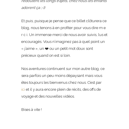
redoutent les longs trajets, chez nous les enfants
adorent ça ;-))
Et puis, puisque je pense que ce billet clôturera ce
blog, nous tenons à en profiter pour vous dire m e
r c i. Un immense merci de nous avoir suivis, lus et
encouragés. Vous n’imaginez pas à quel point un
« j’aime », un ❤️ ou un petit mot doux sont
précieux quand on est si loin.
Nos aventures continuent sur mon autre blog, ce
sera parfois un peu moins dépaysant mais vous
êtes toujours les bienvenus chez nous. C’est par
ici
et il y aura encore plein de récits, des offs de
voyage et des nouvelles vidéos.
Bises à vite !