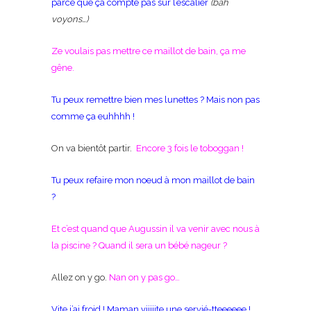
parce que ça compte pas sur l’escalier
(bah
voyons…)
Ze voulais pas mettre ce maillot de bain, ça me
gêne.
Tu peux remettre bien mes lunettes ? Mais non pas
comme ça euhhhh !
On va bientôt partir.
Encore 3 fois le toboggan !
Tu peux refaire mon noeud à mon maillot de bain
?
Et c’est quand que Augussin il va venir avec nous à
la piscine ? Quand il sera un bébé nageur ?
Allez on y go.
Nan on y pas go…
Vite j’ai froid ! Maman viiiiite une servié-tteeeeee !