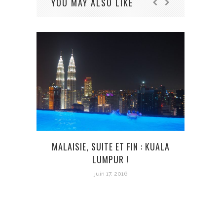
YOU MAY ALSO LIKE
S
MALAISIE, SUITE ET FIN : KUALA
LUMPUR !
juin 17, 2016