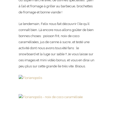
du supermarché avec de bonnes spécialités : pain
à l’ail et fromage à griller au barbecue, brochettes
de fromage et bonne viande !
Le lendemain, Felix nous fait découvrir l’ile qu’il
connaît bien. Là encore nous allons goûter de bien
bonnes choses : poisson frit, noix de coco
caramélisées, jus de canne à sucre…et testé une
activité dont nous avons tous été fans : le
snowboard et la luge sur sable !! Je vous laisse sur
ces images et mini vidéo bonus, et vous en dirai un
peu plus sur cette grande île très vite. Bisous.