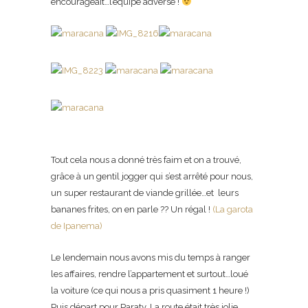
encourageait…l’équipe adverse !
Tout cela nous a donné très faim et on a trouvé,
grâce à un gentil jogger qui s’est arrêté pour nous,
un super restaurant de viande grillée…et leurs
bananes frites, on en parle ?? Un régal !
(La garota
de Ipanema)
Le lendemain nous avons mis du temps à ranger
les affaires, rendre l’appartement et surtout…loué
la voiture (ce qui nous a pris quasiment 1 heure !)
Puis départ pour Paraty. La route était très jolie.