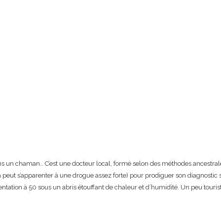
s un chaman… C’est une docteur local, formé selon des méthodes ancestrale
ela peut s’apparenter à une drogue assez forte) pour prodiguer son diagnostic 
tation à 50 sous un abris étouffant de chaleur et d’humidité. Un peu touristi