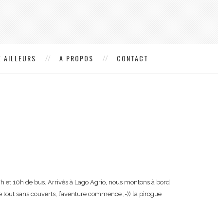
 AILLEURS
A PROPOS
CONTACT
7h et 10h de bus. Arrivés à Lago Agrio, nous montons à bord
 le tout sans couverts, l’aventure commence ;-)) la pirogue