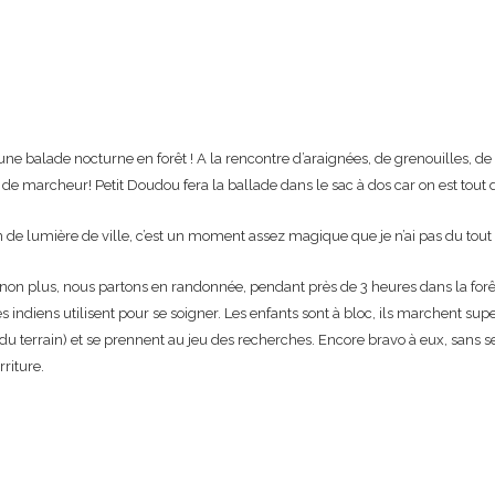
e balade nocturne en forêt ! A la rencontre d’araignées, de grenouilles, de l
e marcheur! Petit Doudou fera la ballade dans le sac à dos car on est tout 
on de lumière de ville, c’est un moment assez magique que je n’ai pas du tout 
non plus, nous partons en randonnée, pendant près de 3 heures dans la forêt
les indiens utilisent pour se soigner. Les enfants sont à bloc, ils marchent s
u terrain) et se prennent au jeu des recherches. Encore bravo à eux, sans se p
riture.