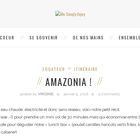
 COEUR
SE SOUVENIR
DE NOS MAINS
ENSEMBLE
EQUATEUR
ITINÉRAIRE
AMAZONIA !
posted by
VIRGINIE
janvier 9, 2016
5 Comments
au chaude, électricité et donc sans réseau, voici notre petit récit.
phrase ;-)) pour prendre un mini vol de 30 minutes mais qui économise entre 
llote pour déguster notre « lunch box » (poulet carottes haricots verts frites,
e cabane!)