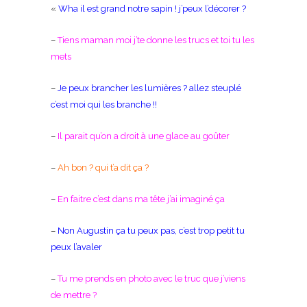
«
Wha il est grand notre sapin ! j’peux l’décorer ?
–
Tiens maman moi j’te donne les trucs et toi tu les
mets
–
Je peux brancher les lumières ? allez steuplé
c’est moi qui les branche !!
–
Il parait qu’on a droit à une glace au goûter
–
Ah bon ? qui t’a dit ça ?
–
En faitre c’est dans ma tête j’ai imaginé ça
–
Non Augustin ça tu peux pas, c’est trop petit tu
peux l’avaler
–
Tu me prends en photo avec le truc que j’viens
de mettre ?