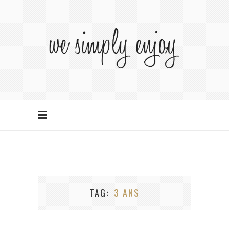
TAG
3 ANS